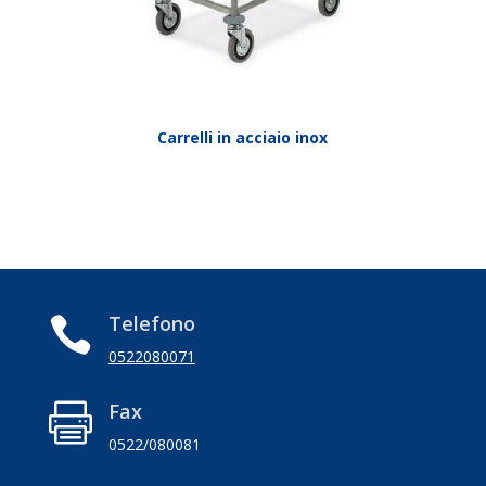
Carrelli in acciaio inox
Telefono

0522080071
Fax

0522/080081