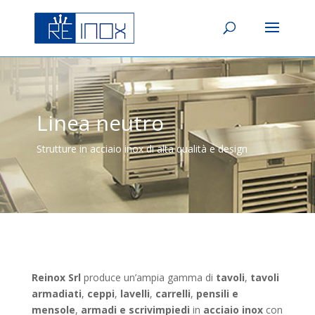
Linea neutro
Strutture in acciaio inox di alta qualità e design
Reinox Srl
produce un’ampia gamma di
tavoli
,
tavoli
armadiati
,
ceppi
,
lavelli
,
carrelli
,
pensili e
mensole
,
armadi e scrivimpiedi
in
acciaio inox
con